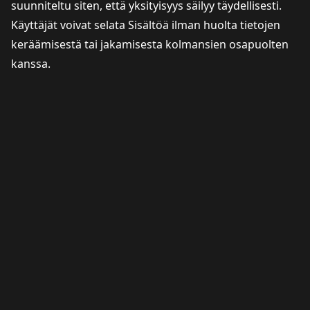
suunniteltu siten, että yksityisyys säilyy täydellisesti.
Käyttäjät voivat selata Sisältöä ilman huolta tietojen
keräämisestä tai jakamisesta kolmansien osapuolten
kanssa.